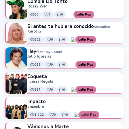
Cúmbia Do Tonto
Rossy War
56
0
0
Latin Pop
Si antes te hubiera conocido
simplified
Karol G
325
0
0
Latin Pop
Hey
feat. Ray Connif
Julio Iglesias
299
0
0
Latin Pop
Coqueta
Fuerza Regida
317
0
0
Latin Pop
Impacto
Enjambre
1,222
0
0
Latin Pop
Vámonos a Marte