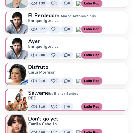
1,139
0
0
Latin Pop
El Perdedor
ft. Marco Antonio Solís
Enrique Iglesias
1,377
0
0
Latin Pop
Ayer
Enrique Iglesias
1,086
0
0
Latin Pop
Disfruto
Carla Morrison
1,916
0
0
Latin Pop
Sálvame
by Bianca Santos
RBD
1,319
0
0
Latin Pop
Don't go yet
Camila Cabello
1,208
0
0
Latin Pop