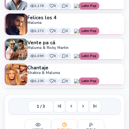
1,178
0
0
Latin Pop
Felices los 4
Maluma
1,272
0
0
Latin Pop
Vente pa cá
Maluma & Ricky Martin
1,099
0
0
Latin Pop
Chantaje
Shakira & Maluma
1,235
0
0
Latin Pop
1 / 3