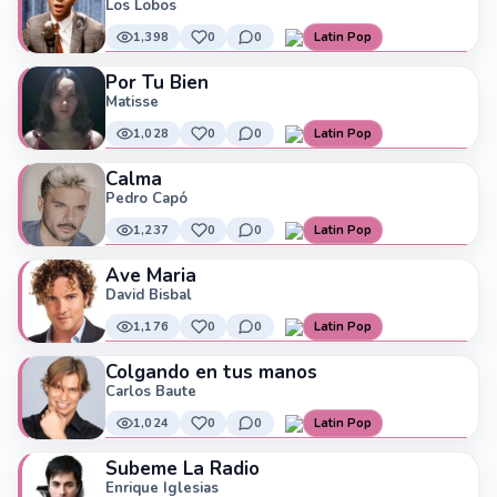
Los Lobos
1,398
0
0
Latin Pop
Por Tu Bien
Matisse
1,028
0
0
Latin Pop
Calma
Pedro Capó
1,237
0
0
Latin Pop
Ave Maria
David Bisbal
1,176
0
0
Latin Pop
Colgando en tus manos
Carlos Baute
1,024
0
0
Latin Pop
Subeme La Radio
Enrique Iglesias