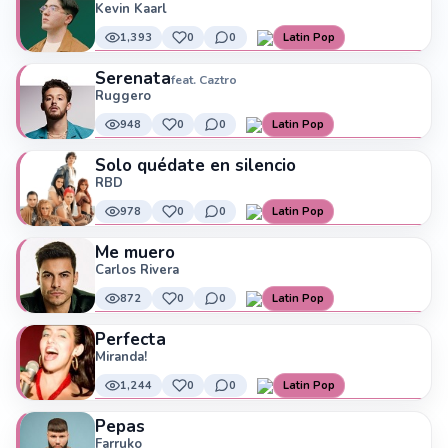
Kevin Kaarl
1,393
0
0
Latin Pop
Serenata
feat. Caztro
Ruggero
948
0
0
Latin Pop
Solo quédate en silencio
RBD
978
0
0
Latin Pop
Me muero
Carlos Rivera
872
0
0
Latin Pop
Perfecta
Miranda!
1,244
0
0
Latin Pop
Pepas
Farruko