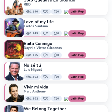
Solo Quédate En Silencio
RBD
1,140
0
0
Latin Pop
Love of my life
Carlos Santana
1,249
0
0
Latin Pop
Baila Conmigo
Dayvi e Víctor Cárdenas
1,125
0
0
Latin Pop
No sé tú
Luis Miguel
1,303
0
0
Latin Pop
Vivir mi vida
Marc Anthony
1,362
0
0
Latin Pop
We Belong Together