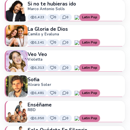
Si no te hubieras ido
Marco Antonio Solís
1,423
0
0
Latin Pop
La Gloria de Dios
Camilo y Evaluna
1,141
0
0
Latin Pop
Veo Veo
Violetta
1,313
0
0
Latin Pop
Sofia
Alvaro Soler
1,481
0
0
Latin Pop
Enséñame
RBD
1,050
0
0
Latin Pop