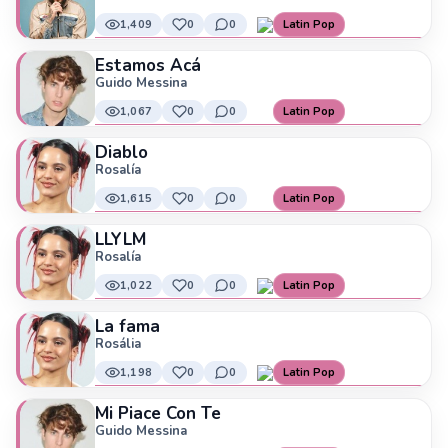
1,409
0
0
Latin Pop
Estamos Acá
Guido Messina
1,067
0
0
Latin Pop
Diablo
Rosalía
1,615
0
0
Latin Pop
LLYLM
Rosalía
1,022
0
0
Latin Pop
La fama
Rosália
1,198
0
0
Latin Pop
Mi Piace Con Te
Guido Messina