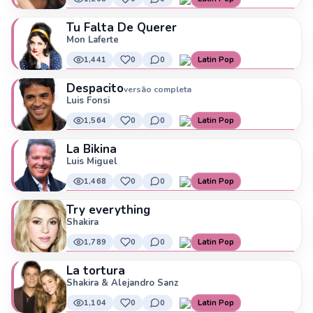
Tu Falta De Querer
Mon Laferte
1,441
0
0
Latin Pop
Despacito
versão completa
Luis Fonsi
1,564
0
0
Latin Pop
La Bikina
Luis Miguel
1,468
0
0
Latin Pop
Try everything
Shakira
1,789
0
0
Latin Pop
La tortura
Shakira & Alejandro Sanz
1,104
0
0
Latin Pop