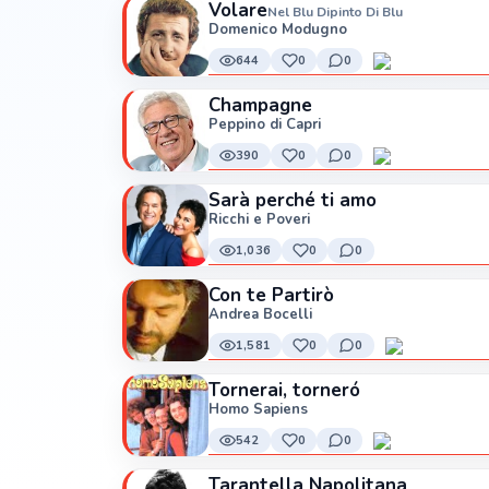
Volare
Nel Blu Dipinto Di Blu
Domenico Modugno
644
0
0
Champagne
Peppino di Capri
390
0
0
Sarà perché ti amo
Ricchi e Poveri
1,036
0
0
Con te Partirò
Andrea Bocelli
1,581
0
0
Tornerai, torneró
Homo Sapiens
542
0
0
Tarantella Napolitana