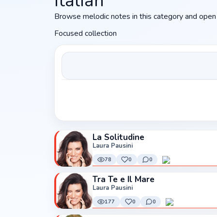
Italian
Browse melodic notes in this category and open 
Focused collection
La Solitudine
Laura Pausini
78
0
0
Tra Te e Il Mare
Laura Pausini
177
0
0