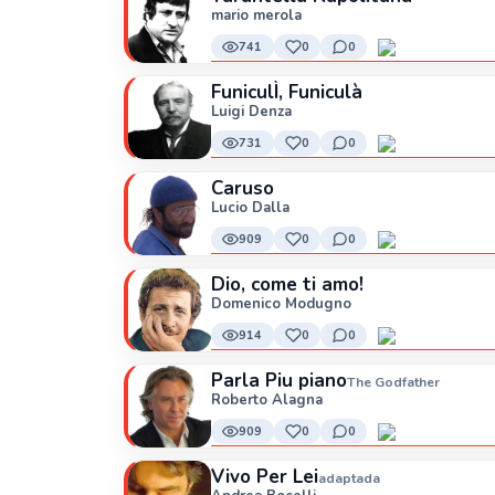
mario merola
741
0
0
FuniculÌ, Funiculà
Luigi Denza
731
0
0
Caruso
Lucio Dalla
909
0
0
Dio, come ti amo!
Domenico Modugno
914
0
0
Parla Piu piano
The Godfather
Roberto Alagna
909
0
0
Vivo Per Lei
adaptada