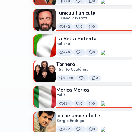
888
0
0
Funiculí Funiculá
Luciano Pavarotti
842
0
0
La Bella Polenta
Italiana
746
0
0
Torneró
I Santo Califórnia
1,046
0
0
Mérica Mérica
Italia
864
0
0
Io che amo solo te
Sergio Endrigo
622
0
0