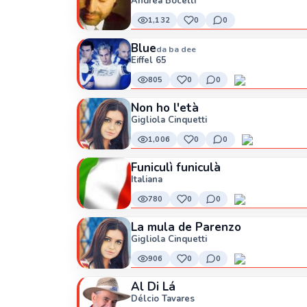
Andrea Bocelli
1,132
0
0
Blue
da ba dee
Eiffel 65
805
0
0
Non ho l'età
Gigliola Cinquetti
1,006
0
0
Funiculì funiculà
Italiana
780
0
0
La mula de Parenzo
Gigliola Cinquetti
906
0
0
Al Di Lá
Délcio Tavares