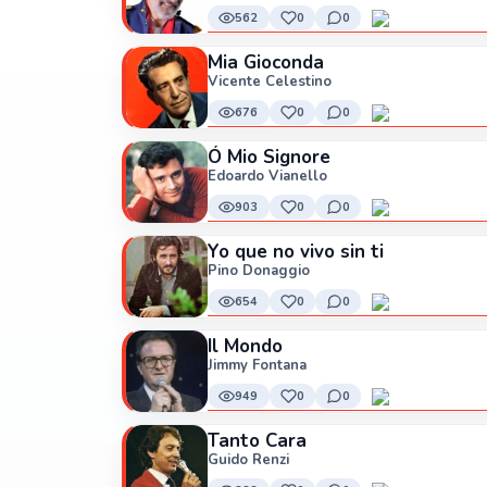
562
0
0
Mia Gioconda
Vicente Celestino
676
0
0
Ó Mio Signore
Edoardo Vianello
903
0
0
Yo que no vivo sin ti
Pino Donaggio
654
0
0
Il Mondo
Jimmy Fontana
949
0
0
Tanto Cara
Guido Renzi