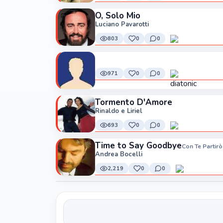
O, Solo Mio
Luciano Pavarotti
803
0
0
971
0
0
Tormento D'Amore
Rinaldo e Liriel
693
0
0
Time to Say Goodbye
Con Te Partirò
Andrea Bocelli
2,219
0
0